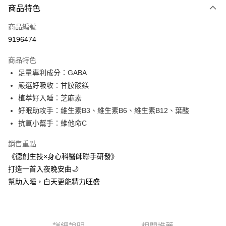
商品特色
信用卡一次付款
商品編號
信用卡分期付款
9196474
3 期 0 利率 每期
NT$466
21家銀行
商品特色
6 期 0 利率 每期
NT$233
21家銀行
合作金庫商業銀行
第一商業銀行
足量專利成分：GABA
華南商業銀行
彰化商業銀行
合作金庫商業銀行
第一商業銀行
超商取貨付款
嚴選好吸收：甘胺酸鎂
上海商業儲蓄銀行
台北富邦商業銀行
華南商業銀行
彰化商業銀行
國泰世華商業銀行
兆豐國際商業銀行
植萃好入睡：芝麻素
LINE Pay
上海商業儲蓄銀行
台北富邦商業銀行
臺灣中小企業銀行
台中商業銀行
好眠助攻手：維生素B3、維生素B6、維生素B12、葉酸
國泰世華商業銀行
兆豐國際商業銀行
匯豐（台灣）商業銀行
華泰商業銀行
Apple Pay
臺灣中小企業銀行
台中商業銀行
抗氧小幫手：維他命C
聯邦商業銀行
遠東國際商業銀行
匯豐（台灣）商業銀行
華泰商業銀行
Google Pay
元大商業銀行
永豐商業銀行
銷售重點
聯邦商業銀行
遠東國際商業銀行
玉山商業銀行
星展（台灣）商業銀行
元大商業銀行
永豐商業銀行
《德創生技×身心科醫師聯手研發》
ATM付款
台新國際商業銀行
中國信託商業銀行
玉山商業銀行
星展（台灣）商業銀行
打造一首入夜晚安曲🌙
台灣樂天信用卡公司
台新國際商業銀行
中國信託商業銀行
貨到付款
幫助入睡，白天更能精力旺盛
台灣樂天信用卡公司
運送方式
全家取貨付款