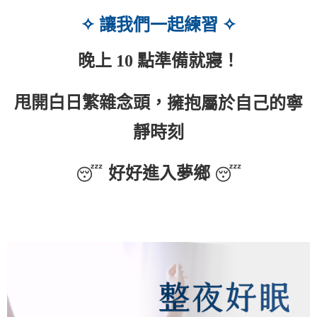
✧
✧
讓我們一起練習
！
晚上
10
點準備就寢
甩開白日繁雜念頭，
擁抱屬於自己的寧
靜時刻
😴
😴
好好進入夢鄉