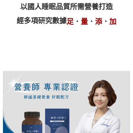
以國人睡眠品質所需營養打造
經多項研究數據
足
．
量
．
添
．
加