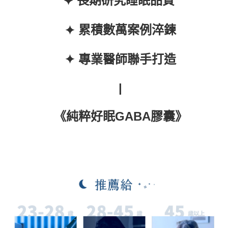
長期研究睡眠品質
✦
累積數萬案例淬鍊
✦
專業醫師聯手打造
✦
|
《純粹好眠GABA膠囊》