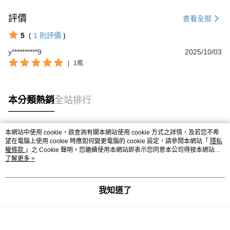
評價
查看全部
5
(
1
則評價
)
y**********9
2025/10/03
|
1瓶
本分類熱銷
全站排行
本網站中使用 cookie，欲查詢有關本網站使用 cookie 方式之詳情，及若您不希
熱門標籤
望在電腦上使用 cookie 時應如何變更電腦的 cookie 設定，請參閱本網站「
隱私
權條款
」之 Cookie 聲明。您繼續使用本網站即表示您同意本公司得按本網站使
用條款之 Cookie 聲明使用 cookie。
了解更多 >
我知道了