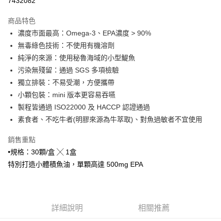
7432082
3 期 0 利率 每期
NT$296
21家銀行
商品特色
6 期 0 利率 每期
NT$148
21家銀行
合作金庫商業銀行
第一商業銀行
濃度市面最高：Omega-3、EPA濃度 > 90%
華南商業銀行
彰化商業銀行
合作金庫商業銀行
第一商業銀行
超商取貨付款
無毒綠色技術：不使用有機溶劑
上海商業儲蓄銀行
台北富邦商業銀行
華南商業銀行
彰化商業銀行
國泰世華商業銀行
兆豐國際商業銀行
純淨的來源：使用秘魯海域的小型鯷魚
LINE Pay
上海商業儲蓄銀行
台北富邦商業銀行
臺灣中小企業銀行
台中商業銀行
污染無殘留：通過 SGS 多項檢驗
國泰世華商業銀行
兆豐國際商業銀行
匯豐（台灣）商業銀行
華泰商業銀行
Apple Pay
臺灣中小企業銀行
台中商業銀行
獨立排裝：不易受潮，方便攜帶
聯邦商業銀行
遠東國際商業銀行
匯豐（台灣）商業銀行
華泰商業銀行
小顆包裝：mini 版本更容易吞嚥
Google Pay
元大商業銀行
永豐商業銀行
聯邦商業銀行
遠東國際商業銀行
製程皆通過 ISO22000 及 HACCP 認證通過
玉山商業銀行
星展（台灣）商業銀行
元大商業銀行
永豐商業銀行
ATM付款
素食者、不吃牛者(明膠來源為牛萃取)、對魚過敏者不宜使用
台新國際商業銀行
中國信託商業銀行
玉山商業銀行
星展（台灣）商業銀行
台灣樂天信用卡公司
台新國際商業銀行
中國信託商業銀行
貨到付款
銷售重點
台灣樂天信用卡公司
•規格：30顆/盒 ╳ 1盒
運送方式
特別打造小體積魚油，單顆高達 500mg EPA
全家取貨付款
每筆NT$65，滿NT$1,000(含以上)免運費
付款後全家取貨
詳細說明
相關推薦
每筆NT$65，滿NT$1,000(含以上)免運費