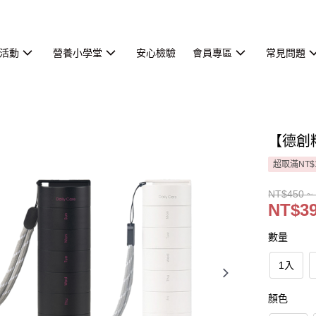
活動
營養小學堂
安心檢驗
會員專區
常見問題
【德創
超取滿NT$
NT$450 ~
NT$39
數量
1入
顏色