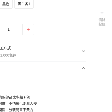
黑色
黑白各1
清除
紀錄
送方式
1,000免運
次付款
期付款
0 利率 每期
NT$130
21家銀行
你的保健品太空艙👨‍🚀
0 利率 每期
NT$65
21家銀行
庫商業銀行
第一商業銀行
封度 - 不怕氧化潮濕入侵
業銀行
彰化商業銀行
開關 - 分裝簡單不費力
庫商業銀行
第一商業銀行
付款