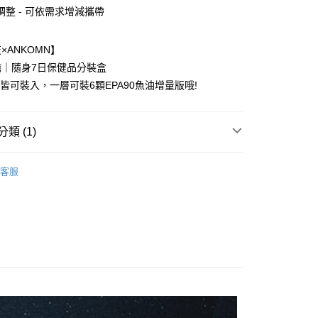
業儲蓄銀行
台北富邦商業銀行
業銀行
彰化商業銀行
調整 - 可依需求增減攜帶
華商業銀行
兆豐國際商業銀行
業儲蓄銀行
台北富邦商業銀行
小企業銀行
台中商業銀行
華商業銀行
兆豐國際商業銀行
台灣）商業銀行
華泰商業銀行
×ANKOMN】
小企業銀行
台中商業銀行
業銀行
遠東國際商業銀行
艙｜隨身7日保健品分裝盒
台灣）商業銀行
華泰商業銀行
y
業銀行
永豐商業銀行
業銀行
遠東國際商業銀行
品皆可裝入，一層可裝6顆EPA90魚油增量版哦!
業銀行
星展（台灣）商業銀行
業銀行
永豐商業銀行
際商業銀行
中國信託商業銀行
業銀行
星展（台灣）商業銀行
天信用卡公司
際商業銀行
中國信託商業銀行
類 (1)
天信用卡公司
選！食在健康專區
客服
付款
5，滿NT$1,000(含以上)免運費
家取貨
5，滿NT$1,000(含以上)免運費
付款
5，滿NT$1,000(含以上)免運費