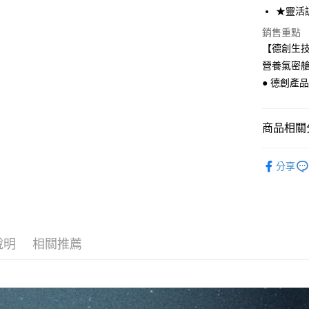
上海商
華南商
★靈活
國泰世
LINE Pay
上海商
銷售重點
臺灣中
國泰世
匯豐（
【德創生技
Apple Pay
臺灣中
聯邦商
營養氣密
匯豐（
Google Pa
元大商
聯邦商
● 德創產
玉山商
元大商
ATM付款
台新國
玉山商
台灣樂
台新國
貨到付款
商品相關分
台灣樂
✦ 德創嚴
分享
運送方式
全家取貨
每筆NT$6
付款後全
說明
相關推薦
每筆NT$6
7-11取貨
每筆NT$6