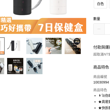
白色
數量
付款與運
超取滿NT$
付款方式
商品特色
信用卡一
商品編號
10030994
信用卡分
商品特色
3 期 
👨‍🚀
6 期 
合作金
★高密
華南商
★快拆
合作金
超商取貨