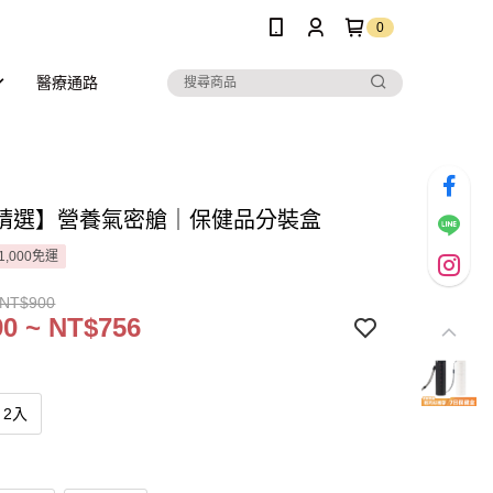
0
醫療通路
精選】營養氣密艙｜保健品分裝盒
1,000免運
 NT$900
0 ~ NT$756
2入